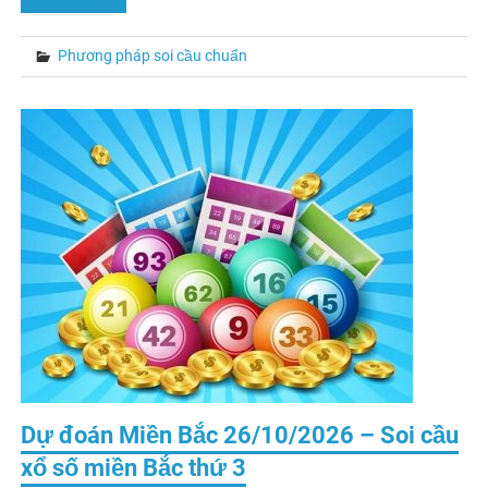
Phương pháp soi cầu chuẩn
Dự đoán Miền Bắc 26/10/2026 – Soi cầu
xổ số miền Bắc thứ 3