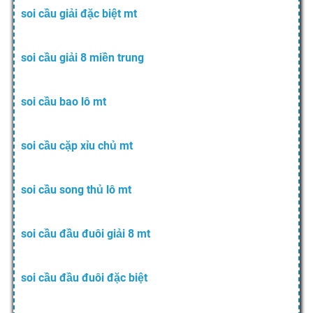
soi cầu giải đặc biệt mt
soi cầu giải 8 miền trung
soi cầu bao lô mt
soi cầu cặp xỉu chủ mt
soi cầu song thủ lô mt
soi cầu đầu đuôi giải 8 mt
soi cầu đầu đuôi đặc biệt