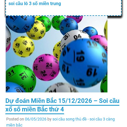
soi cầu lô 3 số miền trung
Dự đoán Miền Bắc 15/12/2026 – Soi cầu
xổ số miền Bắc thứ 4
Posted on
06/05/2026
by
soi cầu song thủ đề - soi cầu 3 càng
miền bắc