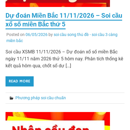
Dự đoán Miền Bắc 11/11/2026 – Soi cầu
xổ số miền Bắc thứ 5
Posted on
06/05/2026
by
soi cầu song thủ đề - soi cầu 3 càng
miền bắc
Soi cầu XSMB 11/11/2026 – Dự đoán xổ số miền Bắc
ngày 11/11 năm 2026 thứ 5 hôm nay. Phân tích thống kê
kết quả hôm qua, chốt số dự […]
READ MORE
Phương pháp soi cầu chuẩn