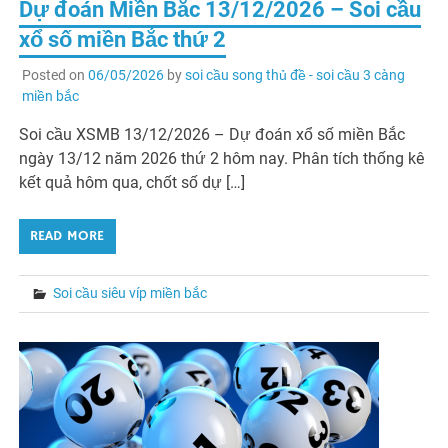
Dự đoán Miền Bắc 13/12/2026 – Soi cầu
xổ số miền Bắc thứ 2
Posted on
06/05/2026
by
soi cầu song thủ đề - soi cầu 3 càng
miền bắc
Soi cầu XSMB 13/12/2026 – Dự đoán xổ số miền Bắc
ngày 13/12 năm 2026 thứ 2 hôm nay. Phân tích thống kê
kết quả hôm qua, chốt số dự […]
READ MORE
Soi cầu siêu víp miền bắc