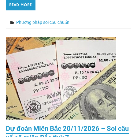
READ MORE
Phương pháp soi cầu chuẩn
Dự đoán Miền Bắc 20/11/2026 – Soi cầu