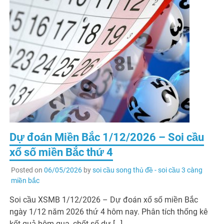
Dự đoán Miền Bắc 1/12/2026 – Soi cầu
xổ số miền Bắc thứ 4
Posted on
06/05/2026
by
soi cầu song thủ đề - soi cầu 3 càng
miền bắc
Soi cầu XSMB 1/12/2026 – Dự đoán xổ số miền Bắc
ngày 1/12 năm 2026 thứ 4 hôm nay. Phân tích thống kê
kết quả hôm qua, chốt số dự […]