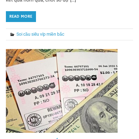
READ MORE
Soi cầu siêu víp miền bắc