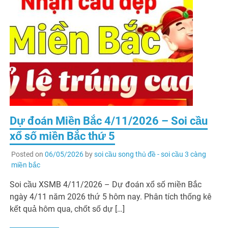
Dự đoán Miền Bắc 4/11/2026 – Soi cầu
xổ số miền Bắc thứ 5
Posted on
06/05/2026
by
soi cầu song thủ đề - soi cầu 3 càng
miền bắc
Soi cầu XSMB 4/11/2026 – Dự đoán xổ số miền Bắc
ngày 4/11 năm 2026 thứ 5 hôm nay. Phân tích thống kê
kết quả hôm qua, chốt số dự […]