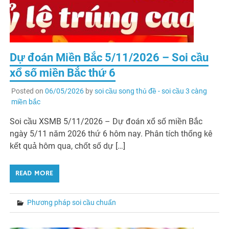
Dự đoán Miền Bắc 5/11/2026 – Soi cầu
xổ số miền Bắc thứ 6
Posted on
06/05/2026
by
soi cầu song thủ đề - soi cầu 3 càng
miền bắc
Soi cầu XSMB 5/11/2026 – Dự đoán xổ số miền Bắc
ngày 5/11 năm 2026 thứ 6 hôm nay. Phân tích thống kê
kết quả hôm qua, chốt số dự […]
READ MORE
Phương pháp soi cầu chuẩn