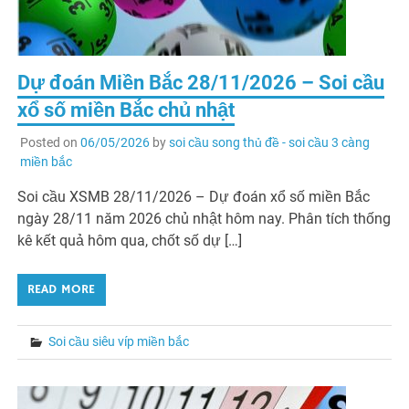
Dự đoán Miền Bắc 28/11/2026 – Soi cầu
xổ số miền Bắc chủ nhật
Posted on
06/05/2026
by
soi cầu song thủ đề - soi cầu 3 càng
miền bắc
Soi cầu XSMB 28/11/2026 – Dự đoán xổ số miền Bắc
ngày 28/11 năm 2026 chủ nhật hôm nay. Phân tích thống
kê kết quả hôm qua, chốt số dự […]
READ MORE
Soi cầu siêu víp miền bắc