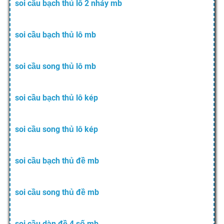
soi cầu bạch thủ lô 2 nháy mb
soi cầu bạch thủ lô mb
soi cầu song thủ lô mb
soi cầu bạch thủ lô kép
soi cầu song thủ lô kép
soi cầu bạch thủ đề mb
soi cầu song thủ đề mb
soi cầu dàn đề 4 số mb