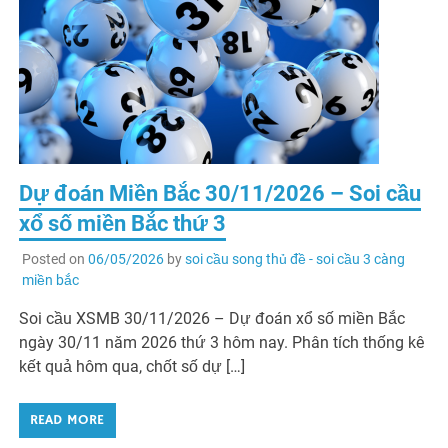
Dự đoán Miền Bắc 30/11/2026 – Soi cầu
xổ số miền Bắc thứ 3
Posted on
06/05/2026
by
soi cầu song thủ đề - soi cầu 3 càng
miền bắc
Soi cầu XSMB 30/11/2026 – Dự đoán xổ số miền Bắc
ngày 30/11 năm 2026 thứ 3 hôm nay. Phân tích thống kê
kết quả hôm qua, chốt số dự […]
READ MORE