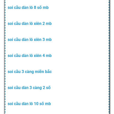
soi cầu dàn lô 8 số mb
soi cầu dàn lô xiên 2 mb
soi cầu dàn lô xiên 3 mb
soi cầu dàn lô xiên 4 mb
soi cầu 3 càng miền bắc
soi cầu dàn 3 càng 2 số
soi cầu dàn lô 10 số mb