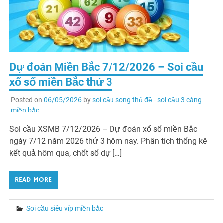
Dự đoán Miền Bắc 7/12/2026 – Soi cầu
xổ số miền Bắc thứ 3
Posted on
06/05/2026
by
soi cầu song thủ đề - soi cầu 3 càng
miền bắc
Soi cầu XSMB 7/12/2026 – Dự đoán xổ số miền Bắc
ngày 7/12 năm 2026 thứ 3 hôm nay. Phân tích thống kê
kết quả hôm qua, chốt số dự […]
READ MORE
Soi cầu siêu víp miền bắc