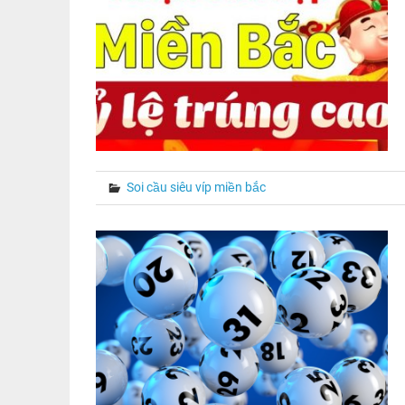
Soi cầu siêu víp miền bắc