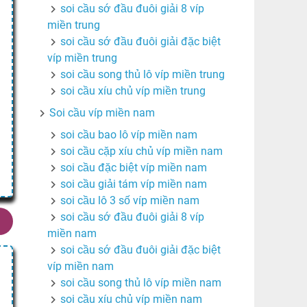
soi cầu sớ đầu đuôi giải 8 víp
miền trung
soi cầu sớ đầu đuôi giải đặc biệt
víp miền trung
soi cầu song thủ lô víp miền trung
soi cầu xíu chủ víp miền trung
Soi cầu víp miền nam
soi cầu bao lô víp miền nam
soi cầu cặp xíu chủ víp miền nam
soi cầu đặc biệt víp miền nam
soi cầu giải tám víp miền nam
soi cầu lô 3 số víp miền nam
soi cầu sớ đầu đuôi giải 8 víp
miền nam
soi cầu sớ đầu đuôi giải đặc biệt
víp miền nam
soi cầu song thủ lô víp miền nam
soi cầu xíu chủ víp miền nam