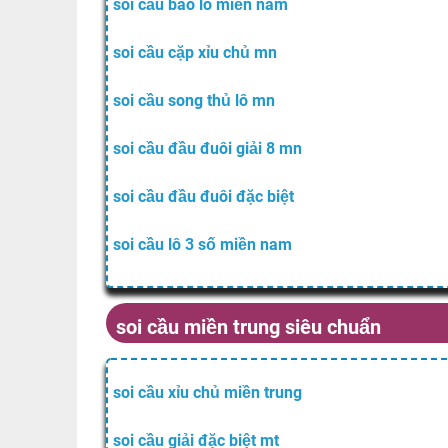
soi cầu bao lô miền nam
soi cầu cặp xỉu chủ mn
soi cầu song thủ lô mn
soi cầu đầu đuôi giải 8 mn
soi cầu đầu đuôi đặc biệt
soi cầu lô 3 số miền nam
soi cầu miền trung siêu chuẩn
soi cầu xỉu chủ miền trung
soi cầu giải đặc biệt mt