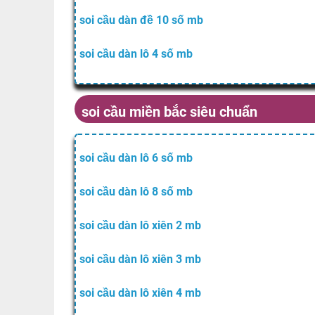
soi cầu dàn đề 10 số mb
soi cầu dàn lô 4 số mb
soi cầu miền bắc siêu chuẩn
soi cầu dàn lô 6 số mb
soi cầu dàn lô 8 số mb
soi cầu dàn lô xiên 2 mb
soi cầu dàn lô xiên 3 mb
soi cầu dàn lô xiên 4 mb