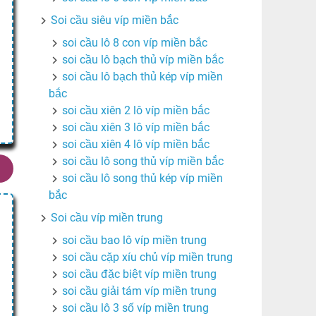
Soi cầu siêu víp miền bắc
soi cầu lô 8 con víp miền bắc
soi cầu lô bạch thủ víp miền bắc
soi cầu lô bạch thủ kép víp miền
bắc
soi cầu xiên 2 lô víp miền bắc
soi cầu xiên 3 lô víp miền bắc
soi cầu xiên 4 lô víp miền bắc
soi cầu lô song thủ víp miền bắc
soi cầu lô song thủ kép víp miền
bắc
Soi cầu víp miền trung
soi cầu bao lô víp miền trung
soi cầu cặp xíu chủ víp miền trung
soi cầu đặc biệt víp miền trung
soi cầu giải tám víp miền trung
soi cầu lô 3 số víp miền trung