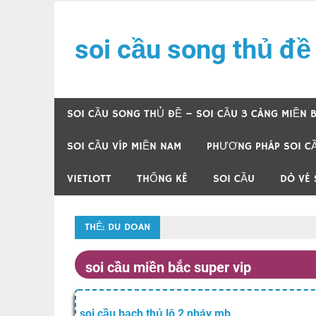
Skip
to
soi cầu song thủ đề
content
soi cầu song thủ đề – soi cầu 3 càng miền bắc
SOI CẦU SONG THỦ ĐỀ – SOI CẦU 3 CÀNG MIỀN 
SOI CẦU VÍP MIỀN NAM
PHƯƠNG PHÁP SOI C
VIETLOTT
THỐNG KÊ
SOI CẦU
DÒ VÉ
THẺ:
DU DOAN
soi cầu miền bắc super vip
soi cầu bạch thủ lô 2 nháy mb