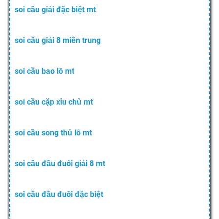
soi cầu giải đặc biệt mt
soi cầu giải 8 miền trung
soi cầu bao lô mt
soi cầu cặp xỉu chủ mt
soi cầu song thủ lô mt
soi cầu đầu đuôi giải 8 mt
soi cầu đầu đuôi đặc biệt