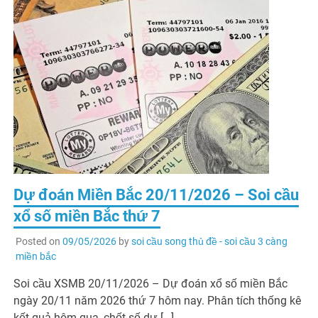
Dự đoán Miền Bắc 20/11/2026 – Soi cầu
xổ số miền Bắc thứ 7
Posted on
09/05/2026
by
soi cầu song thủ đề - soi cầu 3 càng
miền bắc
Soi cầu XSMB 20/11/2026 – Dự đoán xổ số miền Bắc
ngày 20/11 năm 2026 thứ 7 hôm nay. Phân tích thống kê
kết quả hôm qua, chốt số dự […]