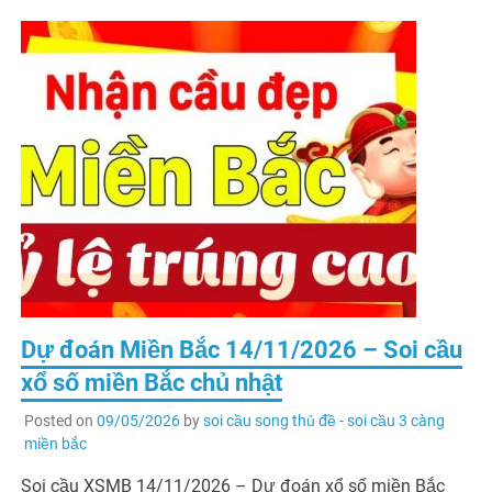
Dự đoán Miền Bắc 14/11/2026 – Soi cầu
xổ số miền Bắc chủ nhật
Posted on
09/05/2026
by
soi cầu song thủ đề - soi cầu 3 càng
miền bắc
Soi cầu XSMB 14/11/2026 – Dự đoán xổ số miền Bắc