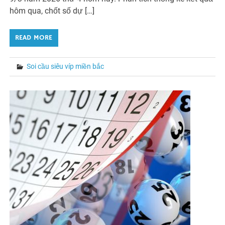
hôm qua, chốt số dự […]
READ MORE
Soi cầu siêu víp miền bắc