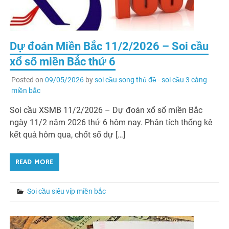
Dự đoán Miền Bắc 11/2/2026 – Soi cầu
xổ số miền Bắc thứ 6
Posted on
09/05/2026
by
soi cầu song thủ đề - soi cầu 3 càng
miền bắc
Soi cầu XSMB 11/2/2026 – Dự đoán xổ số miền Bắc
ngày 11/2 năm 2026 thứ 6 hôm nay. Phân tích thống kê
kết quả hôm qua, chốt số dự […]
READ MORE
Soi cầu siêu víp miền bắc