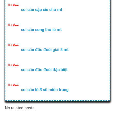
soi cầu cặp xỉu chủ mt
soi cầu song thủ lô mt
soi cầu đầu đuôi giải 8 mt
soi cầu đầu đuôi đặc biệt
soi cầu lô 3 số miền trung
No related posts.