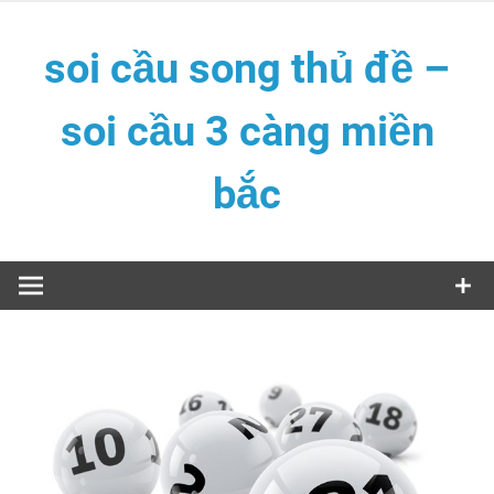
Skip
to
soi cầu song thủ đề –
content
soi cầu 3 càng miền
bắc
soi cầu song thủ đề – soi cầu 3 càng miền bắc