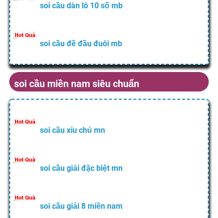
soi cầu dàn lô 10 số mb
soi cầu đề đầu đuôi mb
soi cầu miền nam siêu chuẩn
soi cầu xỉu chủ mn
soi cầu giải đặc biệt mn
soi cầu giải 8 miền nam