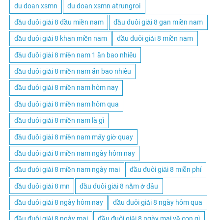
du doan xsmn
du doan xsmn atrungroi
đầu đuôi giải 8 đầu miền nam
đầu đuôi giải 8 gan miền nam
đầu đuôi giải 8 khan miền nam
đầu đuôi giải 8 miền nam
đầu đuôi giải 8 miền nam 1 ăn bao nhiêu
đầu đuôi giải 8 miền nam ăn bao nhiêu
đầu đuôi giải 8 miền nam hôm nay
đầu đuôi giải 8 miền nam hôm qua
đầu đuôi giải 8 miền nam là gì
đầu đuôi giải 8 miền nam mấy giờ quay
đầu đuôi giải 8 miền nam ngày hôm nay
đầu đuôi giải 8 miền nam ngày mai
đầu đuôi giải 8 miễn phí
đầu đuôi giải 8 mn
đầu đuôi giải 8 nằm ở đâu
đầu đuôi giải 8 ngày hôm nay
đầu đuôi giải 8 ngày hôm qua
đầu đuôi giải 8 ngày mai
đầu đuôi giải 8 ngày mai về con gì