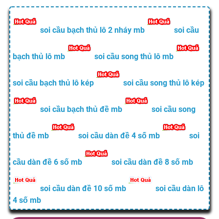
soi cầu bạch thủ lô 2 nháy mb
soi cầu
bạch thủ lô mb
soi cầu song thủ lô mb
soi cầu bạch thủ lô kép
soi cầu song thủ lô kép
soi cầu bạch thủ đề mb
soi cầu song
thủ đề mb
soi cầu dàn đề 4 số mb
soi
cầu dàn đề 6 số mb
soi cầu dàn đề 8 số mb
soi cầu dàn đề 10 số mb
soi cầu dàn lô
4 số mb