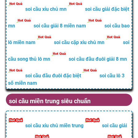
soi cầu xỉu chủ mn
soi cầu giải đặc biệt
mn
soi cầu giải 8 miền nam
soi cầu bao
lô miền nam
soi cầu cặp xỉu chủ mn
soi
cầu song thủ lô mn
soi cầu đầu đuôi giải 8 mn
soi cầu đầu đuôi đặc biệt
soi cầu lô 3
số miền nam
soi cầu miền trung siêu chuẩn
soi cầu xỉu chủ miền trung
soi cầu giải