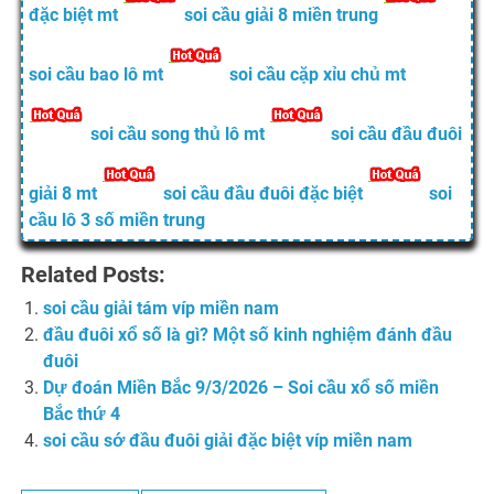
đặc biệt mt
soi cầu giải 8 miền trung
soi cầu bao lô mt
soi cầu cặp xỉu chủ mt
soi cầu song thủ lô mt
soi cầu đầu đuôi
giải 8 mt
soi cầu đầu đuôi đặc biệt
soi
cầu lô 3 số miền trung
Related Posts:
soi cầu giải tám víp miền nam
đầu đuôi xổ số là gì? Một số kinh nghiệm đánh đầu
đuôi
Dự đoán Miền Bắc 9/3/2026 – Soi cầu xổ số miền
Bắc thứ 4
soi cầu sớ đầu đuôi giải đặc biệt víp miền nam