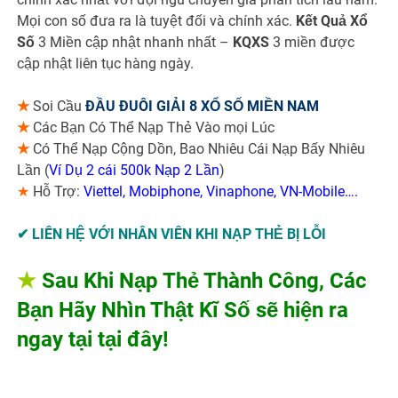
Mọi con số đưa ra là tuyệt đối và chính xác.
Kết Quả Xổ
Số
3 Miền cập nhật nhanh nhất –
KQXS
3 miền được
cập nhật liên tục hàng ngày.
★
Soi Cầu
ĐẦU ĐUÔI GIẢI 8 XỔ SỐ MIỀN NAM
★
Các Bạn Có Thể Nạp Thẻ Vào mọi Lúc
★
Có Thể Nạp Cộng Dồn, Bao Nhiêu Cái Nạp Bấy Nhiêu
Lần (
Ví Dụ 2 cái 500k Nạp 2 Lần
)
★
Hỗ Trợ:
Viettel, Mobiphone, Vinaphone, VN-Mobile….
✔ LIÊN HỆ VỚI NHÂN VIÊN KHI NẠP THẺ BỊ LỖI
★
Sau Khi Nạp Thẻ Thành Công, Các
Bạn Hãy Nhìn Thật Kĩ Số sẽ hiện ra
ngay tại tại đây!