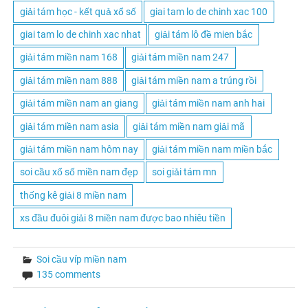
giải tám học - kết quả xổ số
giai tam lo de chinh xac 100
giai tam lo de chinh xac nhat
giải tám lô đề mien bắc
giải tám miền nam 168
giải tám miền nam 247
giải tám miền nam 888
giải tám miền nam a trúng rồi
giải tám miền nam an giang
giải tám miền nam anh hai
giải tám miền nam asia
giải tám miền nam giải mã
giải tám miền nam hôm nay
giải tám miền nam miền bắc
soi cầu xổ số miền nam đẹp
soi giải tám mn
thống kê giải 8 miền nam
xs đầu đuôi giải 8 miền nam được bao nhiêu tiền
Soi cầu víp miền nam
135 comments