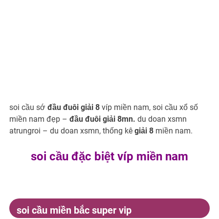
soi cầu sớ
đầu
đuôi
giải
8
víp miền nam, soi cầu xổ số
miền nam đẹp –
đầu
đuôi
giải
8
mn.
du doan xsmn
atrungroi – du doan xsmn, thống kê
giải
8
miền nam.
soi cầu đặc biệt víp miền nam
soi cầu miền bắc super vip