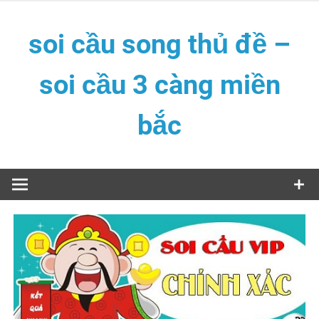
Skip
to
soi cầu song thủ đề –
content
soi cầu 3 càng miền
bắc
soi cầu song thủ đề – soi cầu 3 càng miền bắc