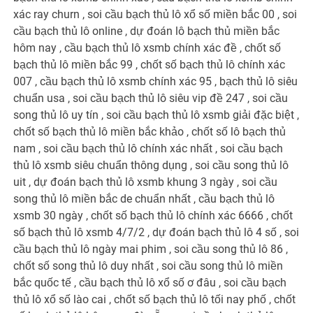
xác ray churn , soi cầu bạch thủ lô xổ số miền bắc 00 , soi
cầu bạch thủ lô online , dự đoán lô bạch thủ miền bắc
hôm nay , cầu bạch thủ lô xsmb chính xác đề , chốt số
bạch thủ lô miền bắc 99 , chốt số bạch thủ lô chính xác
007 , cầu bạch thủ lô xsmb chính xác 95 , bạch thủ lô siêu
chuẩn usa , soi cầu bạch thủ lô siêu vip đề 247 , soi cầu
song thủ lô uy tín , soi cầu bạch thủ lô xsmb giải đặc biệt ,
chốt số bạch thủ lô miền bắc khảo , chốt số lô bạch thủ
nam , soi cầu bạch thủ lô chính xác nhất , soi cầu bạch
thủ lô xsmb siêu chuẩn thông dụng , soi cầu song thủ lô
uit , dự đoán bạch thủ lô xsmb khung 3 ngày , soi cầu
song thủ lô miền bắc de chuẩn nhất , cầu bạch thủ lô
xsmb 30 ngày , chốt số bạch thủ lô chính xác 6666 , chốt
số bạch thủ lô xsmb 4/7/2 , dự đoán bạch thủ lô 4 số , soi
cầu bạch thủ lô ngày mai phim , soi cầu song thủ lô 86 ,
chốt số song thủ lô duy nhất , soi cầu song thủ lô miền
bắc quốc tế , cầu bạch thủ lô xổ số ơ đâu , soi cầu bạch
thủ lô xổ số lào cai , chốt số bạch thủ lô tối nay phố , chốt