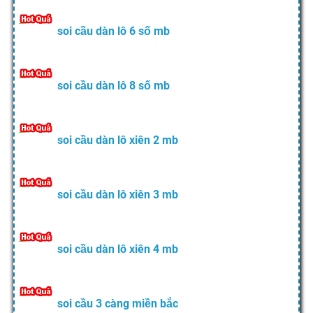
soi cầu dàn lô 6 số mb
soi cầu dàn lô 8 số mb
soi cầu dàn lô xiên 2 mb
soi cầu dàn lô xiên 3 mb
soi cầu dàn lô xiên 4 mb
soi cầu 3 càng miền bắc