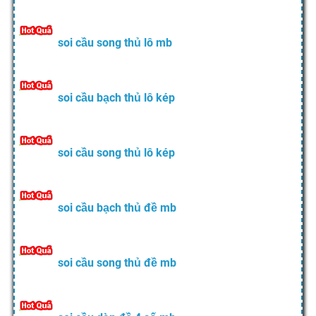
soi cầu song thủ lô mb
soi cầu bạch thủ lô kép
soi cầu song thủ lô kép
soi cầu bạch thủ đề mb
soi cầu song thủ đề mb