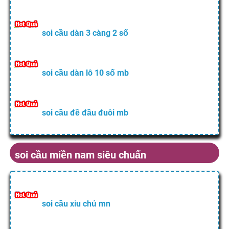
soi cầu dàn 3 càng 2 số
soi cầu dàn lô 10 số mb
soi cầu đề đầu đuôi mb
soi cầu miền nam siêu chuẩn
soi cầu xỉu chủ mn