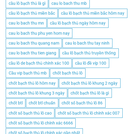
cầu lô bạch thủ là gì
cau lo bach thu mb
cầu lô bạch thủ miền bắc
cầu lô bạch thủ miền bắc hôm nay
cau lo bach thu mn
cầu lô bạch thủ ngày hôm nay
cau lo bach thu phu yen hom nay
cau lo bach thu quang nam
cau lo bach thu tay ninh
cau lo bach thu tien giang
cầu lô bạch thủ truyền thống
cầu lô de bạch thủ chính xác 100
cầu lô đề víp 100
Cầu vip bạch thủ mb
chốt bạch thủ lô
chốt bạch thủ lô hôm nay
chốt bạch thủ lô khung 2 ngày
chốt bạch thủ lô khung 3 ngày
chốt bạch thủ lô là gì
chốt btl
chốt btl chuẩn
chốt số bạch thủ lô 86
chốt số bạch thủ lô cao
chốt số bạch thủ lô chính xác 007
chốt số bạch thủ lô chính xác 6666
chốt số bạch thủ lô chính xác gần nhất