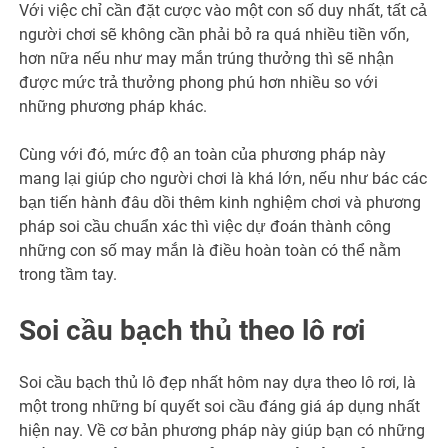
Với việc chỉ cần đặt cược vào một con số duy nhất, tất cả
người chơi sẽ không cần phải bỏ ra quá nhiều tiền vốn,
hơn nữa nếu như may mắn trúng thưởng thì sẽ nhận
được mức trả thưởng phong phú hơn nhiều so với
những phương pháp khác.
Cùng với đó, mức độ an toàn của phương pháp này
mang lại giúp cho người chơi là khá lớn, nếu như bác các
bạn tiến hành đâu dồi thêm kinh nghiệm chơi và phương
pháp soi cầu chuẩn xác thì việc dự đoán thành công
những con số may mắn là điều hoàn toàn có thể nằm
trong tầm tay.
Soi cầu bạch thủ theo lô rơi
Soi cầu bạch thủ lô đẹp nhất hôm nay dựa theo lô rơi, là
một trong những bí quyết soi cầu đáng giá áp dụng nhất
hiện nay. Về cơ bản phương pháp này giúp bạn có những