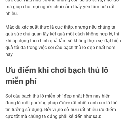
mà giúp cho mọi người chơi cảm thấy yên tâm hơn rất
nhiều.
Mặc dù xác suất thực là cực thấp, nhưng nếu chúng ta
quá sức chủ quan lấy kết quả một cách không hợp lý, thì
khi áp dụng theo hình quả tắm sẽ không thực sự đạt hiệu
quả tối đa trong việc soi cầu bạch thủ lô đẹp nhất hôm
nay.
Ưu điểm khi chơi bạch thủ lô
miễn phí
Soi cầu bạch thủ lô miễn phí đẹp nhất hôm nay hiện
đang là một phương pháp được rất nhiều anh em lô thủ
tin tưởng sử dụng. Bởi vì ,nó sở hữu rất nhiều ưu điểm
cực tốt mà chúng ta đáng phải kể đến như sau: