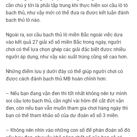
cần chú ý tới là phải tập trung khi thực hiện soi cầu lô tô
bạch thủ, như vậy mới có thể đưa ra được kết luận đánh
bạch thủ lô nào.
Ngoài ra, soi cầu bạch thủ lô miền Bắc ngoài việc dựa
vào kết quả 27 giải xổ số miền Bắc trong ngày, người
chơi có thể lựa chọn ghép các giải đặc biệt được nhiều
người áp dụng, như vậy xác suất trúng cũng sẽ cao hơn.
Những điểm lưu ý dưới đây có thể giúp người chơi có
được cách đánh bạch thủ MB hoàn chỉnh hơn:
– Nếu bạn đang vận đen thì tốt nhất không nên tự mình
soi cầu loto bạch thủ, cần nghỉ vài hôm để cắt đứt vận
đen, còn nếu bạn vẫn muốn tham gia chơi hàng ngày thì
bạn có thể tham khảo số của dự đoán xổ số 3 miền.
– Không nên nhìn vào những con số để phán đoán số đó