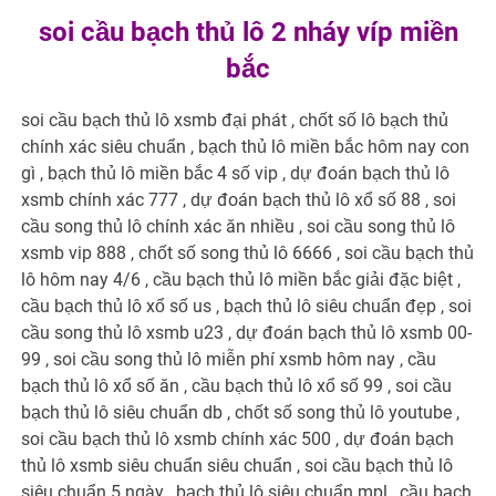
soi cầu bạch thủ lô 2 nháy víp miền
bắc
soi cầu bạch thủ lô xsmb đại phát , chốt số lô bạch thủ
chính xác siêu chuẩn , bạch thủ lô miền bắc hôm nay con
gì , bạch thủ lô miền bắc 4 số vip , dự đoán bạch thủ lô
xsmb chính xác 777 , dự đoán bạch thủ lô xổ số 88 , soi
cầu song thủ lô chính xác ăn nhiều , soi cầu song thủ lô
xsmb vip 888 , chốt số song thủ lô 6666 , soi cầu bạch thủ
lô hôm nay 4/6 , cầu bạch thủ lô miền bắc giải đặc biệt ,
cầu bạch thủ lô xổ số us , bạch thủ lô siêu chuẩn đẹp , soi
cầu song thủ lô xsmb u23 , dự đoán bạch thủ lô xsmb 00-
99 , soi cầu song thủ lô miễn phí xsmb hôm nay , cầu
bạch thủ lô xổ số ăn , cầu bạch thủ lô xổ số 99 , soi cầu
bạch thủ lô siêu chuẩn db , chốt số song thủ lô youtube ,
soi cầu bạch thủ lô xsmb chính xác 500 , dự đoán bạch
thủ lô xsmb siêu chuẩn siêu chuẩn , soi cầu bạch thủ lô
siêu chuẩn 5 ngày , bạch thủ lô siêu chuẩn mpl , cầu bạch