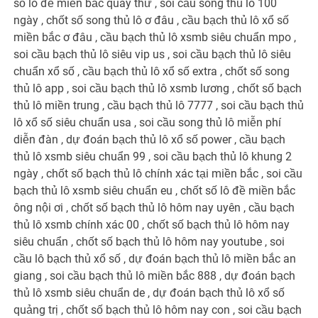
số lô đề miền bắc quay thử , soi cầu song thủ lô 100
ngày , chốt số song thủ lô ơ đâu , cầu bạch thủ lô xổ số
miền bắc ơ đâu , cầu bạch thủ lô xsmb siêu chuẩn mpo ,
soi cầu bạch thủ lô siêu vip us , soi cầu bạch thủ lô siêu
chuẩn xổ số , cầu bạch thủ lô xổ số extra , chốt số song
thủ lô app , soi cầu bạch thủ lô xsmb lương , chốt số bạch
thủ lô miền trung , cầu bạch thủ lô 7777 , soi cầu bạch thủ
lô xổ số siêu chuẩn usa , soi cầu song thủ lô miễn phí
diễn đàn , dự đoán bạch thủ lô xổ số power , cầu bạch
thủ lô xsmb siêu chuẩn 99 , soi cầu bạch thủ lô khung 2
ngày , chốt số bạch thủ lô chính xác tại miền bắc , soi cầu
bạch thủ lô xsmb siêu chuẩn eu , chốt số lô đề miền bắc
ông nội ơi , chốt số bạch thủ lô hôm nay uyên , cầu bạch
thủ lô xsmb chính xác 00 , chốt số bạch thủ lô hôm nay
siêu chuẩn , chốt số bạch thủ lô hôm nay youtube , soi
cầu lô bạch thủ xổ số , dự đoán bạch thủ lô miền bắc an
giang , soi cầu bạch thủ lô miền bắc 888 , dự đoán bạch
thủ lô xsmb siêu chuẩn de , dự đoán bạch thủ lô xổ số
quảng trị , chốt số bạch thủ lô hôm nay con , soi cầu bạch