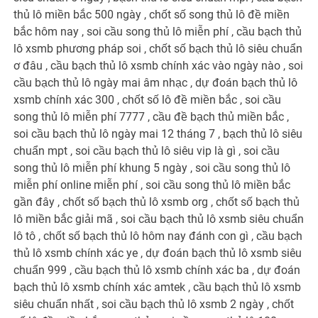
thủ lô miền bắc 500 ngày , chốt số song thủ lô đề miền
bắc hôm nay , soi cầu song thủ lô miễn phí , cầu bạch thủ
lô xsmb phương pháp soi , chốt số bạch thủ lô siêu chuẩn
ơ đâu , cầu bạch thủ lô xsmb chính xác vào ngày nào , soi
cầu bạch thủ lô ngày mai âm nhạc , dự đoán bạch thủ lô
xsmb chính xác 300 , chốt số lô đề miền bắc , soi cầu
song thủ lô miễn phí 7777 , cầu đề bạch thủ miền bắc ,
soi cầu bạch thủ lô ngày mai 12 tháng 7 , bạch thủ lô siêu
chuẩn mpt , soi cầu bạch thủ lô siêu vip là gì , soi cầu
song thủ lô miễn phí khung 5 ngày , soi cầu song thủ lô
miễn phí online miễn phí , soi cầu song thủ lô miền bắc
gần đây , chốt số bạch thủ lô xsmb org , chốt số bạch thủ
lô miền bắc giải mã , soi cầu bạch thủ lô xsmb siêu chuẩn
lô tô , chốt số bạch thủ lô hôm nay đánh con gì , cầu bạch
thủ lô xsmb chính xác ye , dự đoán bạch thủ lô xsmb siêu
chuẩn 999 , cầu bạch thủ lô xsmb chính xác ba , dự đoán
bạch thủ lô xsmb chính xác amtek , cầu bạch thủ lô xsmb
siêu chuẩn nhất , soi cầu bạch thủ lô xsmb 2 ngày , chốt