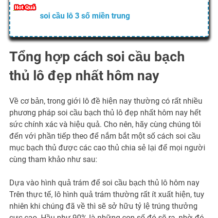
soi cầu lô 3 số miền trung
Tổng hợp cách soi cầu bạch
thủ lô đẹp nhất hôm nay
Về cơ bản, trong giới lô đề hiện nay thường có rất nhiều
phương pháp soi cầu bạch thủ lô đẹp nhất hôm nay hết
sức chính xác và hiệu quả. Cho nên, hãy cùng chúng tôi
đến với phần tiếp theo để nắm bắt một số cách soi cầu
mục bạch thủ được các cao thủ chia sẻ lại để mọi người
cùng tham khảo như sau:
Dựa vào hình quả trám để soi cầu bạch thủ lô hôm nay
Trên thực tế, lô hình quả trám thường rất ít xuất hiện, tuy
nhiên khi chúng đã về thì sẽ sở hữu tỷ lệ trúng thưởng
cực cao. Hầu như 90% là những con số đó sẽ ra, nhờ đó